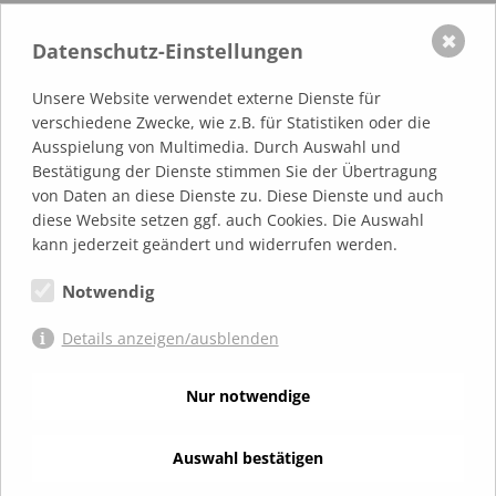
Ultraschalluntersuchungen
, mit A-/B- Scan +
✖
Datenschutz-Einstellungen
Farbdoppler, der Halsweichteile und der
Nasennebenhöhlen.
Unsere Website verwendet externe Dienste für
verschiedene Zwecke, wie z.B. für Statistiken oder die
Endoskopie
, starr und flexibel, der Nase, des Rachens
Ausspielung von Multimedia. Durch Auswahl und
und des Kehlkopfes, sowie der oberen Luftröhre.
Bestätigung der Dienste stimmen Sie der Übertragung
von Daten an diese Dienste zu. Diese Dienste und auch
Gesamte Tumordiagnostik
des Fachgebietes sowie
diese Website setzen ggf. auch Cookies. Die Auswahl
Tumor-Nachsorge nach Operationen.
kann jederzeit geändert und widerrufen werden.
Mikroskopie der Ohren
, der Nasenhaupthöhlen und
Notwendig
Auflicht Mikroskopie der Kopfhaut.
Details anzeigen/ausblenden
Schnarch- und Schlafapnoediagnostik
, mittels
Polygraphie. Mobiles Gerät, welches mit nach Hause
Nur notwendige
genommen werden kann, zur Aufzeichnung im Schlaf.
Labordiagnostik
: Allergieteste, Abstriche im Ohr und
Auswahl bestätigen
Rachen, Punktionsmaterial, Blutuntersuchungen.